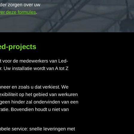
nder zorgen over uw
er deze formules
.
ed-projects
eft voor de medewerkers van Led-
 Uw installatie wordt van A tot Z
eer en zoals u dat verkiest. We
xibiliteit op het gebied van werkuren
 geen hinder zal ondervinden van een
ratie. Bovendien houdt u niet van
ele service: snelle leveringen met