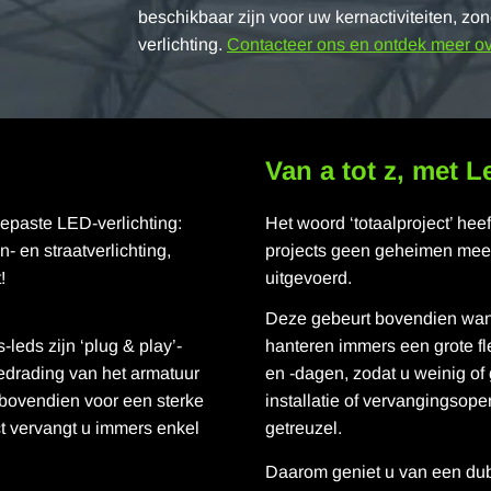
beschikbaar zijn voor uw kernactiviteiten, zo
verlichting.
Contacteer ons en ontdek meer ov
Van a tot z, met L
epaste LED-verlichting:
Het woord ‘totaalproject’ he
n- en straatverlichting,
projects geen geheimen meer.
!
uitgevoerd.
Deze gebeurt bovendien wann
-leds zijn ‘plug & play’-
hanteren immers een grote fle
bedrading van het armatuur
en -dagen, zodat u weinig of
 bovendien voor een sterke
installatie of vervangingsope
ct vervangt u immers enkel
getreuzel.
Daarom geniet u van een dubb