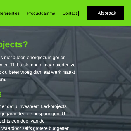
Afspraak
Referenties
Productgamma
Contact
ojects?
s niet alleen energiezuiniger en
n en TL-buislampen, maar bieden ze
k u beter vroeg dan laat werk maakt
em.
g
der dat u investeert. Led-projects
an gegarandeerde besparingen: U
lechts een deel van de
 waardoor zelfs grotere budgetten