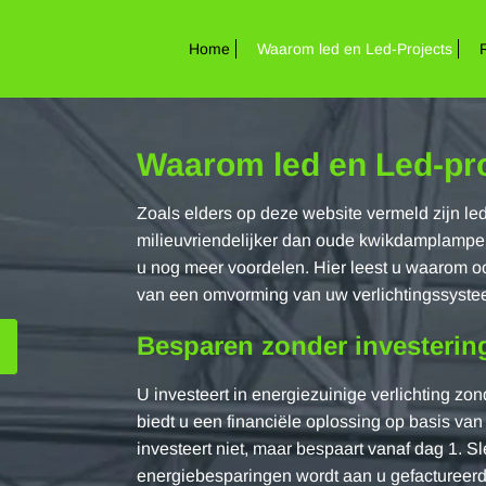
Home
Waarom led en Led-Projects
Waarom led en Led-pr
Zoals elders op deze website vermeld zijn led
milieuvriendelijker dan oude kwikdamplampe
u nog meer voordelen. Hier leest u waarom oo
van een omvorming van uw verlichtingssyste
Besparen zonder investerin
U investeert in energiezuinige verlichting zon
biedt u een financiële oplossing op basis v
investeert niet, maar bespaart vanaf dag 1. S
energiebesparingen wordt aan u gefactureerd